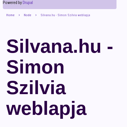
Powered by
Drupal
Home
Node
Silvana.hu - Simon Szilvia weblapja
Silvana.hu -
Simon
Szilvia
weblapja