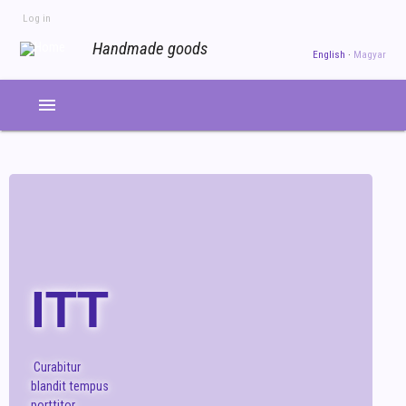
Skip
Log in
to
USER
ACCOUNT
Handmade goods
main
English
Magyar
MENU
content
menu
ITT
Curabitur
blandit tempus
porttitor.