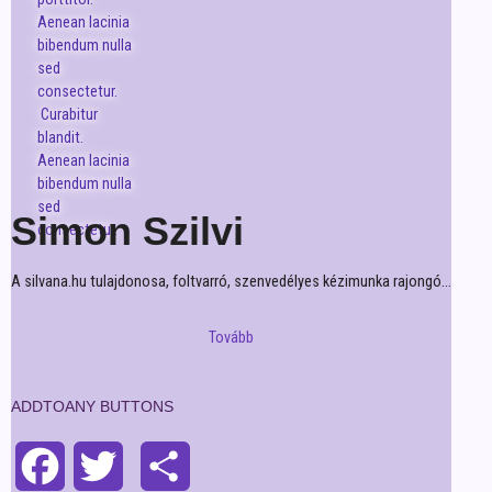
Aenean lacinia
bibendum nulla
sed
consectetur.
Curabitur
blandit.
Aenean lacinia
bibendum nulla
sed
Simon Szilvi
consectetur
.
A silvana.hu tulajdonosa, foltvarró, szenvedélyes kézimunka rajongó…
Tovább
ADDTOANY BUTTONS
Facebook
Twitter
Share