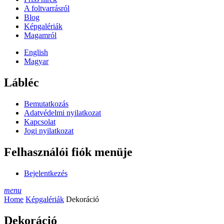
A foltvarrásról
Blog
Képgalériák
Magamról
English
Magyar
Lábléc
Bemutatkozás
Adatvédelmi nyilatkozat
Kapcsolat
Jogi nyilatkozat
Felhasználói fiók menüje
Bejelentkezés
menu
Home
Képgalériák
Dekoráció
Dekoráció