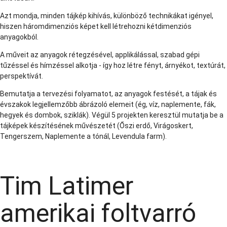
Azt mondja, minden tájkép kihívás, különböző technikákat igényel,
hiszen háromdimenziós képet kell létrehozni kétdimenziós
anyagokból.
A műveit az anyagok rétegzésével, applikálással, szabad gépi
tűzéssel és hímzéssel alkotja - így hoz létre fényt, árnyékot, textúrát,
perspektívát.
Bemutatja a tervezési folyamatot, az anyagok festését, a tájak és
évszakok legjellemzőbb ábrázoló elemeit (ég, víz, naplemente, fák,
hegyek és dombok, sziklák). Végül 5 projekten keresztül mutatja be a
tájképek készítésének művészetét (Őszi erdő, Virágoskert,
Tengerszem, Naplemente a tónál, Levendula farm).
Tim Latimer
amerikai foltvarró