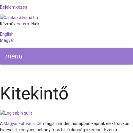
Ugrás
Bejelentkezés
User
a
Silvana.hu
tartalomra
Kézműves termékek
account
English
Magyar
menu
menu
Home
Kitekintő
Kitekintő
A
Magyar Foltvarró Céh
tagjai minden hónapban kapnak elektronikus
hírlevelet, melyben néhány friss hír, újdonság szerepel. Ezen a