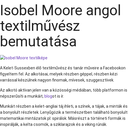
Isobel Moore angol
textilművész
bemutatása
A Kelet-Sussexben élő textilművész és tanár műveire a Facebookon
figyeltem fel. Az alkotásai, melyek részben géppel, részben kézi
varrással készülnek nagyon finomak, mívesek, szuggesztívek.
Az alkotó aktívan jelen van a közösségi médiában, több platformon is
népszerűsíti a munkáit,
blog
ot is ír.
Munkáit részben a kelet-angliai táj ihleti, a színek, a tájak, a minták és
a bonyolult részletek. Lenyűgözik a természetben található bonyolult
matematikai mintázatok pl: spirálok. Másrészt a történeti formák is
inspirálják, a kelta csomók, a sziklarajzok és a viking rúnák.