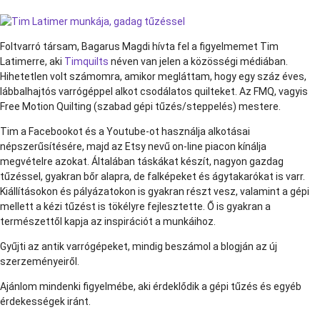
Foltvarró társam, Bagarus Magdi hívta fel a figyelmemet Tim
Latimerre, aki
Timquilts
néven van jelen a közösségi médiában.
Hihetetlen volt számomra, amikor megláttam, hogy egy száz éves,
lábbalhajtós varrógéppel alkot csodálatos quilteket. Az FMQ, vagyis
Free Motion Quilting (szabad gépi tűzés/steppelés) mestere.
Tim a Facebookot és a Youtube-ot használja alkotásai
népszerűsítésére, majd az Etsy nevű on-line piacon kínálja
megvételre azokat. Általában táskákat készít, nagyon gazdag
tűzéssel, gyakran bőr alapra, de falképeket és ágytakarókat is varr.
Kiállításokon és pályázatokon is gyakran részt vesz, valamint a gépi
mellett a kézi tűzést is tökélyre fejlesztette. Ő is gyakran a
természettől kapja az inspirációt a munkáihoz.
Gyűjti az antik varrógépeket, mindig beszámol a blogján az új
szerzeményeiről.
Ajánlom mindenki figyelmébe, aki érdeklődik a gépi tűzés és egyéb
érdekességek iránt.