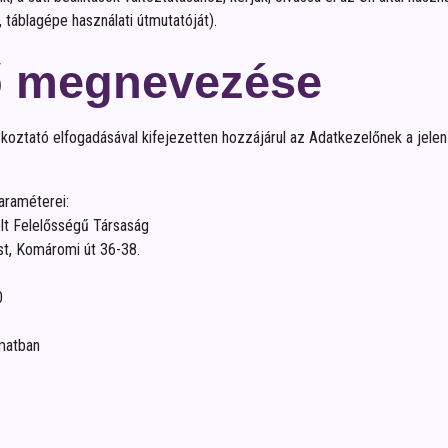
 táblagépe használati útmutatóját).
ő megnevezése
ékoztató elfogadásával kifejezetten hozzájárul az Adatkezelőnek a jele
araméterei:
lt Felelősségű Társaság
st, Komáromi út 36-38.
0
amatban