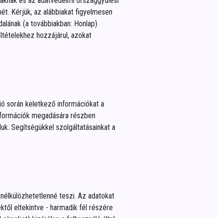
altaknak és az adatvédelmi országgyűlési
ét. Kérjük, az alábbiakat figyelmesen
alának (a továbbiakban: Honlap)
eltételekhez hozzájárul, azokat
ció során keletkező információkat a
 információk megadására részben
luk. Segítségükkel szolgáltatásainkat a
t nélkülözhetetlenné teszi. Az adatokat
ktől eltekintve - harmadik fél részére