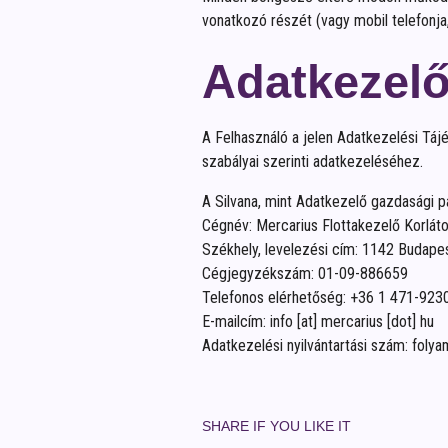
vonatkozó részét (vagy mobil telefonja,
Adatkezel
A Felhasználó a jelen Adatkezelési Táj
szabályai szerinti adatkezeléséhez.
A Silvana, mint Adatkezelő gazdasági p
Cégnév: Mercarius Flottakezelő Korláto
Székhely, levelezési cím: 1142 Budape
Cégjegyzékszám: 01-09-886659
Telefonos elérhetőség: +36 1 471-923
E-mailcím:
info
[at]
mercarius
[dot]
hu
Adatkezelési nyilvántartási szám: foly
SHARE IF YOU LIKE IT