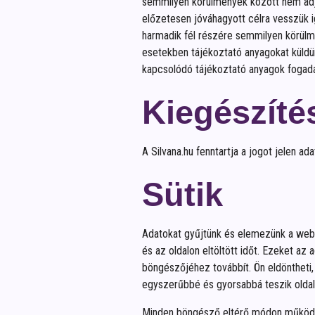
semmilyen körülmények között nem adjuk
előzetesen jóváhagyott célra vesszük ig
harmadik fél részére semmilyen körülmé
esetekben tájékoztató anyagokat küldün
kapcsolódó tájékoztató anyagok fogadá
Kiegészíté
A Silvana.hu fenntartja a jogot jelen ad
Sütik
Adatokat gyűjtünk és elemezünk a webold
és az oldalon eltöltött időt. Ezeket az
böngészőjéhez továbbít. Ön eldöntheti,
egyszerűbbé és gyorsabbá teszik oldal
Minden böngésző eltérő módon működik, 