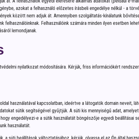
 át. A felhasználók egyedi elérésére alkalmas adatokat (például e-mail 
énybe, azokat a felhasználó előzetes írásbeli engedélye nélkül - a törvén
nyek között nem adjuk át. Amennyiben szolgáltatás-kínálatunk bővítése
k felhasználóinknak. Felhasználóink számára minden ilyen esetben lehet
sáról lemondjanak.
s
atvédelmi nyilatkozat módosítására. Kérjük, friss információkért rendsze
al használatával kapcsolatban, ideértve a látogatók domain neveit, láto
 adatokat sütik segítségével gyűjtjük. A süti kis mennyiségű adat, amely
 hogy engedélyezi-e a sütik használatát böngészője egyedi beállításai s
unk használatát.
a süti beállítások változtatásához, kérjük, olvassa el az Ön által has