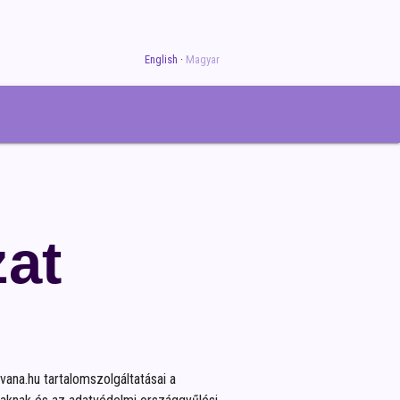
English
Magyar
zat
vana.hu tartalomszolgáltatásai a