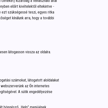
címeket) kizárólag a felhasználó által
yben előírt kivételektől eltekintve -
 ezt szükségessé teszi, egyes ritka
őséget kínálunk arra, hogy a további
resen látogasson vissza az oldalra.
gatási számokat, látogatott aloldalakat
et webszerverünk az Ön internetes
egítségével. A sütik engedélyezése
znált böngésző „Help” menüjének