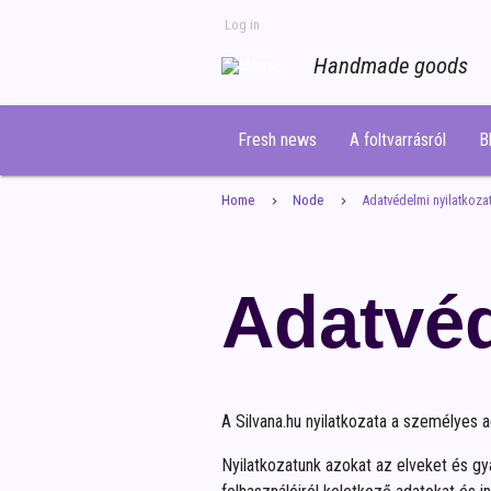
Skip
Log in
to
USER
ACCOUNT
Handmade goods
main
MENU
content
Fresh news
A foltvarrásról
B
MAIN
NAVIGATION
Home
Node
Adatvédelmi nyilatkoza
Adatvéd
A Silvana.hu nyilatkozata a személyes 
Nyilatkozatunk azokat az elveket és gy