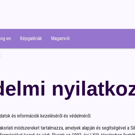
log en
Képgalériák
Magamról
t
elmi nyilatko
adatok és információk kezeléséről és védelméről.
akorlati módszereket tartalmazza, amelyek alapján és segítségével a Sil