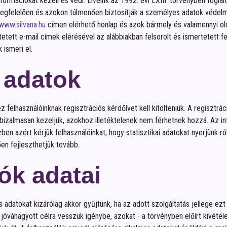
nformációkat kezeli és védi. Elveink az 1992. évi LXIII. törvényben fogl
k megfelelően és azokon túlmenően biztosítják a személyes adatok védelm
www.silvana.hu
címen elérhető honlap és azok bármely és valamennyi old
ntetett e-mail címek elérésével az alábbiakban felsorolt és ismertetett f
ismeri el.
 adatok
 felhasználóinknak regisztrációs kérdőívet kell kitölteniük. A regisztrá
n bizalmasan kezeljük, azokhoz illetéktelenek nem férhetnek hozzá. Az
ben azért kérjük felhasználóinkat, hogy statisztikai adatokat nyerjünk ró
en fejleszthetjük tovább.
ók adatai
s adatokat kizárólag akkor gyűjtünk, ha az adott szolgáltatás jellege ez
 jóváhagyott célra vesszük igénybe, azokat - a törvényben előírt kivétele