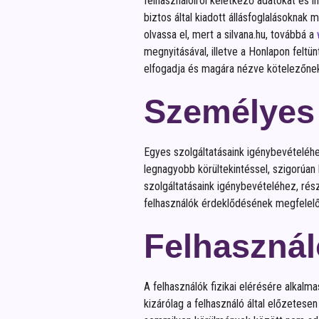
felhasználóiról keletkező adatokat és i
biztos által kiadott állásfoglalásokna
olvassa el, mert a silvana.hu, továbbá a
megnyitásával, illetve a Honlapon feltü
elfogadja és magára nézve kötelezőnek 
Személyes
Egyes szolgáltatásaink igénybevételéhez
legnagyobb körültekintéssel, szigorúa
szolgáltatásaink igénybevételéhez, rész
felhasználók érdeklődésének megfelelő
Felhasznál
A felhasználók fizikai elérésére alkalma
kizárólag a felhasználó által előzetesen