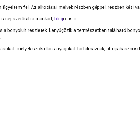
figyeltem fel. Az alkotásai, melyek részben géppel, részben kézi v
is népszerűsíti a munkáit,
blog
ot is ír.
ák és a bonyolult részletek. Lenyűgözik a természetben található bony
.
ásokat, melyek szokatlan anyagokat tartalmaznak, pl: újrahasznosíto