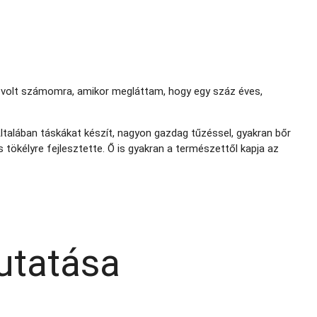
n volt számomra, amikor megláttam, hogy egy száz éves,
ltalában táskákat készít, nagyon gazdag tűzéssel, gyakran bőr
is tökélyre fejlesztette. Ő is gyakran a természettől kapja az
utatása