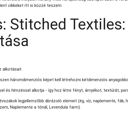
lent cikkeket itt is közzé teszem.
 Stitched Textiles
tása
z alkotásait.
hiszen háromdimenziós képet kell létrehozni kétdimenziós anyagokbó
l és hímzéssel alkotja - így hoz létre fényt, árnyékot, textúrát, per
vszakok legjellemzőbb ábrázoló elemeit (ég, víz, naplemente, fák, h
szem, Naplemente a tónál, Levendula farm).