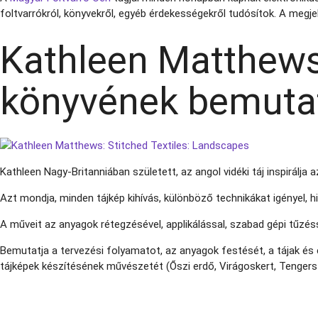
foltvarrókról, könyvekről, egyéb érdekességekről tudósítok. A megje
Kathleen Matthews:
könyvének bemuta
Kathleen Nagy-Britanniában született, az angol vidéki táj inspirálja a
Azt mondja, minden tájkép kihívás, különböző technikákat igényel, 
A műveit az anyagok rétegzésével, applikálással, szabad gépi tűzésse
Bemutatja a tervezési folyamatot, az anyagok festését, a tájak és é
tájképek készítésének művészetét (Őszi erdő, Virágoskert, Tenger