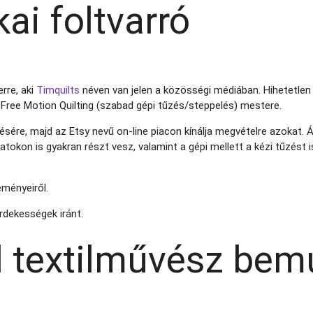
ai foltvarró
rre, aki
Timquilts
néven van jelen a közösségi médiában. Hihetetle
s Free Motion Quilting (szabad gépi tűzés/steppelés) mestere.
ére, majd az Etsy nevű on-line piacon kínálja megvételre azokat. Á
zatokon is gyakran részt vesz, valamint a gépi mellett a kézi tűzést 
eményeiről.
rdekességek iránt.
l textilművész bem