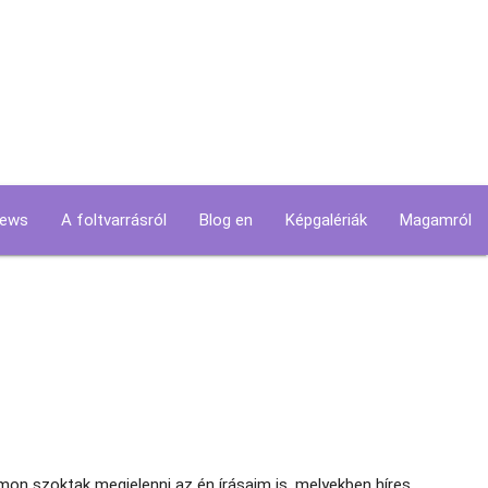
news
A foltvarrásról
Blog en
Képgalériák
Magamról
in
vigation
umon szoktak megjelenni az én írásaim is, melyekben híres