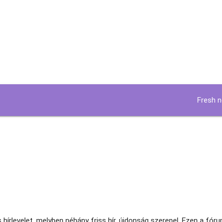
Fresh 
Ma
na
hírlevelet, melyben néhány friss hír, újdonság szerepel. Ezen a fór