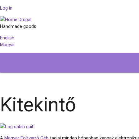
Skip
Log in
User
to
Drupal
main
Handmade goods
content
account
English
Magyar
menu
Home
Node
Kitekintő
Kitekintő
A
Magyar Foltvarró Céh
tagjai minden hónapban kapnak elektronikus 