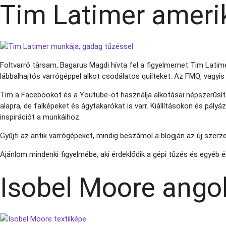
Tim Latimer amerik
Foltvarró társam, Bagarus Magdi hívta fel a figyelmemet Tim Latime
lábbalhajtós varrógéppel alkot csodálatos quilteket. Az FMQ, vagyi
Tim a Facebookot és a Youtube-ot használja alkotásai népszerűsítés
alapra, de falképeket és ágytakarókat is varr. Kiállításokon és pályá
inspirációt a munkáihoz.
Gyűjti az antik varrógépeket, mindig beszámol a blogján az új szerz
Ajánlom mindenki figyelmébe, aki érdeklődik a gépi tűzés és egyéb é
Isobel Moore ango