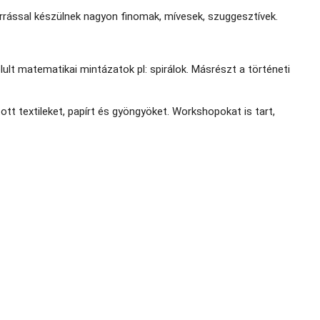
arrással készülnek nagyon finomak, mívesek, szuggesztívek.
olult matematikai mintázatok pl: spirálok. Másrészt a történeti
tt textileket, papírt és gyöngyöket. Workshopokat is tart,