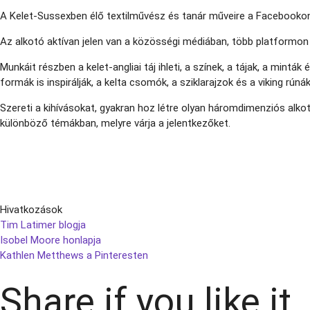
A Kelet-Sussexben élő textilművész és tanár műveire a Facebookon 
Az alkotó aktívan jelen van a közösségi médiában, több platformon 
Munkáit részben a kelet-angliai táj ihleti, a színek, a tájak, a mint
formák is inspirálják, a kelta csomók, a sziklarajzok és a viking rúnák
Szereti a kihívásokat, gyakran hoz létre olyan háromdimenziós alkot
különböző témákban, melyre várja a jelentkezőket.
Hivatkozások
Tim Latimer blogja
Isobel Moore honlapja
Kathlen Metthews a Pinteresten
Share if you like it